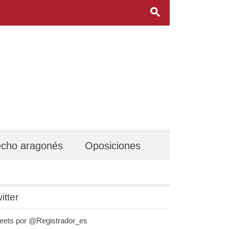
s
echo aragonés
Oposiciones
itter
eets por @Registrador_es