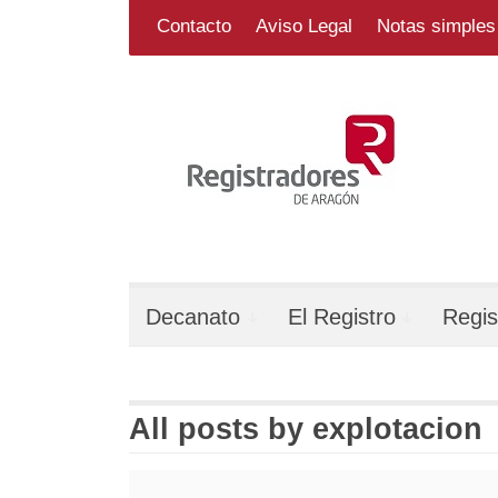
Skip
Search
for:
Contacto
Aviso Legal
Notas simples 
to
content
Decanato
El Registro
Regis
All posts by
explotacion