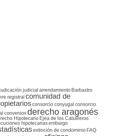
judicación judicial
arrendamiento
Barbastro
comunidad de
rre registral
ropietarios
consorcio conyugal
consorcio
derecho aragonés
al
convenios
recho Hipotecario
Ejea de los Caballeros
ecuciones hipotecarias
embargo
stadísticas
extinción de condominio
FAQ