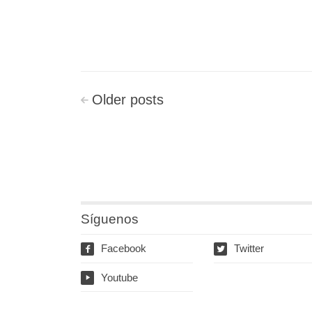
Posts
Older
posts
<
navigation
Síguenos
Facebook
Twitter
f
w
Youtube
y