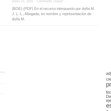
enero 23, 2015
·
Comments closed
·
(BOE) (PDF) En el recurso interpuesto por doña M.
J. L. L., Abogada, en nombre y representación de
doña M.
ad
cie
p
for
De
ej
e