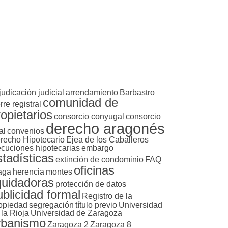
judicación judicial
arrendamiento
Barbastro
comunidad de
rre registral
ropietarios
consorcio conyugal
consorcio
derecho aragonés
al
convenios
recho Hipotecario
Ejea de los Caballeros
ecuciones hipotecarias
embargo
stadísticas
extinción de condominio
FAQ
oficinas
aga
herencia
montes
iquidadoras
protección de datos
ublicidad formal
Registro de la
opiedad
segregación
título previo
Universidad
 la Rioja
Universidad de Zaragoza
rbanismo
Zaragoza 2
Zaragoza 8