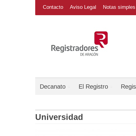
Skip
Search
for:
Contacto
Aviso Legal
Notas simples 
to
content
Decanato
El Registro
Regis
Universidad