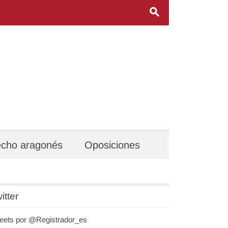
s
echo aragonés
Oposiciones
itter
eets por @Registrador_es