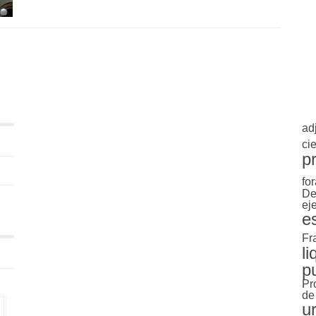
ad
cie
p
for
De
ej
e
Fr
l
p
Pr
de
u