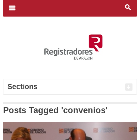
Search
for:
m
s
Sections
Posts Tagged 'convenios'