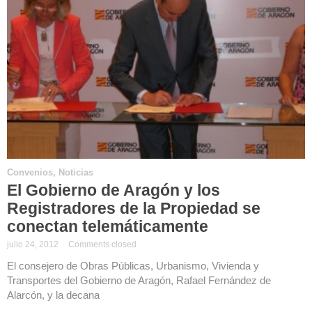
Convenios
,
Noticias
El Gobierno de Aragón y los
Registradores de la Propiedad se
conectan telemáticamente
julio 24, 2012
·
Comments closed
·
El consejero de Obras Públicas, Urbanismo, Vivienda y
Transportes del Gobierno de Aragón, Rafael Fernández de
Alarcón, y la decana