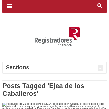
Search
for:
m
s
Sections
Posts Tagged 'Ejea de los
Caballeros'