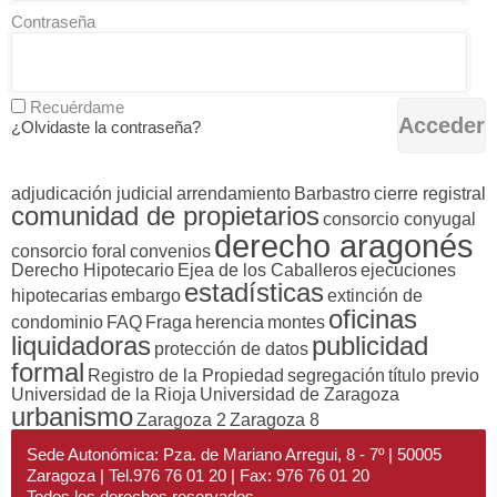
Contraseña
Recuérdame
¿Olvidaste la contraseña?
adjudicación judicial
arrendamiento
Barbastro
cierre registral
comunidad de propietarios
consorcio conyugal
derecho aragonés
consorcio foral
convenios
Derecho Hipotecario
Ejea de los Caballeros
ejecuciones
estadísticas
hipotecarias
embargo
extinción de
oficinas
condominio
FAQ
Fraga
herencia
montes
liquidadoras
publicidad
protección de datos
formal
Registro de la Propiedad
segregación
título previo
Universidad de la Rioja
Universidad de Zaragoza
urbanismo
Zaragoza 2
Zaragoza 8
Sede Autonómica: Pza. de Mariano Arregui, 8 - 7º | 50005
Zaragoza | Tel.976 76 01 20 | Fax: 976 76 01 20
Todos los derechos reservados.