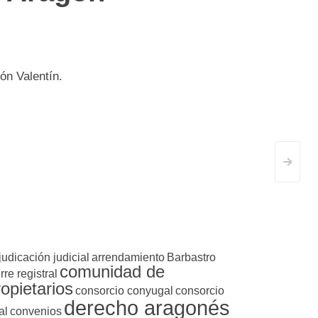
ón Valentín.
>
judicación judicial
arrendamiento
Barbastro
comunidad de
rre registral
ropietarios
consorcio conyugal
consorcio
derecho aragonés
al
convenios