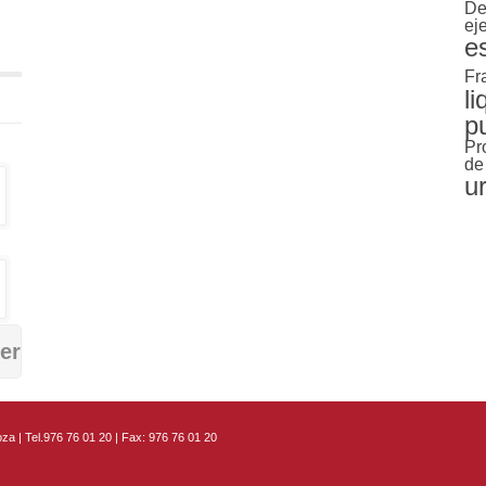
De
ej
e
Fr
l
p
Pr
de
u
za | Tel.976 76 01 20 | Fax: 976 76 01 20