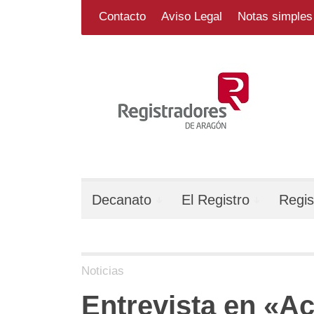
Skip
Search
for:
Contacto
Aviso Legal
Notas simples 
to
content
Decanato
El Registro
Regis
Noticias
Entrevista en «A