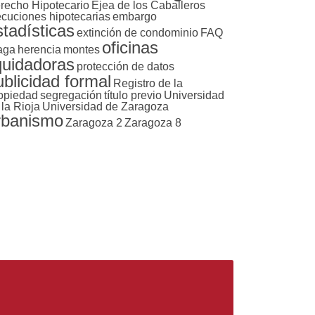
recho Hipotecario
Ejea de los Caballeros
ecuciones hipotecarias
embargo
stadísticas
extinción de condominio
FAQ
oficinas
aga
herencia
montes
iquidadoras
protección de datos
ublicidad formal
Registro de la
opiedad
segregación
título previo
Universidad
 la Rioja
Universidad de Zaragoza
rbanismo
Zaragoza 2
Zaragoza 8