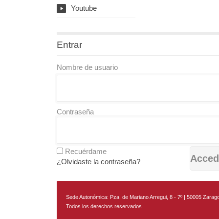
Youtube
y
Entrar
Nombre de usuario
Contraseña
Recuérdame
¿Olvidaste la contraseña?
Sede Autonómica: Pza. de Mariano Arregui, 8 - 7º | 50005 Zarago
Todos los derechos reservados.