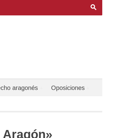
s
echo aragonés
Oposiciones
n Aragón»