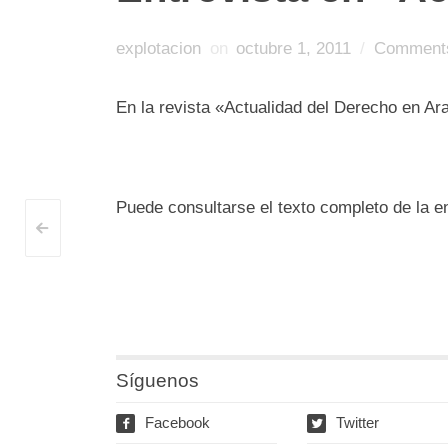
explotacion
on
octubre 1, 2011
/
Comments
En la revista «Actualidad del Derecho en Ar
Puede consultarse el texto completo de la en
<
Post
navigation
Síguenos
Facebook
Twitter
f
w