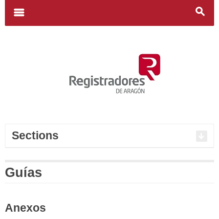
Search
for:
m
s
Sections
Guías
Anexos