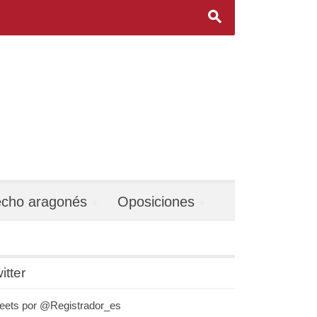
s
echo aragonés
Oposiciones
itter
eets por @Registrador_es