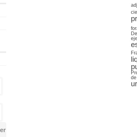
ad
cie
p
for
De
ej
e
Fr
l
p
Pr
de
u