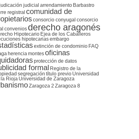
judicación judicial
arrendamiento
Barbastro
comunidad de
rre registral
ropietarios
consorcio conyugal
consorcio
derecho aragonés
al
convenios
recho Hipotecario
Ejea de los Caballeros
ecuciones hipotecarias
embargo
stadísticas
extinción de condominio
FAQ
oficinas
aga
herencia
montes
iquidadoras
protección de datos
ublicidad formal
Registro de la
opiedad
segregación
título previo
Universidad
 la Rioja
Universidad de Zaragoza
rbanismo
Zaragoza 2
Zaragoza 8