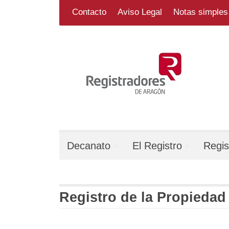
Skip
Search
for:
Contacto
Aviso Legal
Notas simples 
to
content
Decanato
El Registro
Regis
Registro de la Propiedad