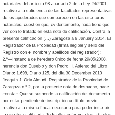
notariales del artículo
98
apartado
2 de la Ley 24/2001,
relativo a la suficiencia de las facultades representativas
de los apoderados que comparecen en las escrituras
notariales
,
cuestión que
,
evidentemente
,
nada tiene que
ver con lo tratado en esta nota de calificación
. Contra la
presente calificación (…)
Zaragoza a
9 January 2014. El
Registrador de la Propiedad (
firma ilegible y sello del
Registro con el nombre y apellidos del registrador
);
2.
ª–«Instancia de heredero único de fecha
29/05/2008,
herencia don Eusebio y don Pedro H
.
Asiento del Libro
Diario
: 1.698, Diario 125,
del día
30 December 2013
Joaquín J
.
Oria Almudi
,
Registrador de la Propiedad de
Zaragoza n.º
2,
por la presente nota de despacho
,
hace
constar
:
Que se suspende la calificación del documento
por estar pendiente de inscripción un título previo
relativo a la misma finca
,
necesario para poder inscribir
la escritura calificada
.
Todo ello conforme a los artículos