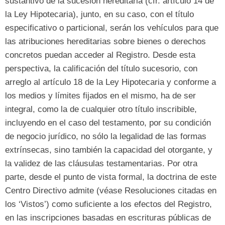
sustantivo de la sucesión hereditaria
(
cfr
. artículo 14 de
la Ley Hipotecaria),
junto
, en su caso,
con el título
especificativo o particional
,
serán los vehículos para que
las atribuciones hereditarias sobre bienes o derechos
concretos puedan acceder al Registro
.
Desde esta
perspectiva
,
la calificación del título sucesorio
,
con
arreglo al artículo
18
de la Ley Hipotecaria y conforme a
los medios y límites fijados en el mismo
,
ha de ser
integral
,
como la de cualquier otro título inscribible
,
incluyendo en el caso del testamento
,
por su condición
de negocio jurídico
,
no sólo la legalidad de las formas
extrínsecas
,
sino también la capacidad del otorgante
,
y
la validez de las cláusulas testamentarias
.
Por otra
parte
,
desde el punto de vista formal
,
la doctrina de este
Centro Directivo admite
(
véase Resoluciones citadas en
los ‘Vistos’
)
como suficiente a los efectos del Registro
,
en las inscripciones basadas en escrituras públicas de