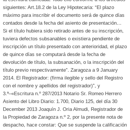
siguientes
:
Art.18.2 de la Ley Hipotecaria
: “
El plazo
máximo para inscribir el documento será de quince días
contados desde la fecha del asiento de presentación…
Si el título hubiera sido retirado antes de su inscripción
,
tuviera defectos subsanables o existiera pendiente de
inscripción un título presentado con anterioridad
,
el plazo
de quince días se computará desde la fecha de
devolución de título
,
la subsanación
,
o la inscripción del
título previo respectivamente
”.
Zaragoza a
9 January
2014.
El Registrador
: (
firma ilegible y sello del Registro
con el nombre y apellidos del registrador
)”,
y
3.ª–«Escritura n.º
287/2013
Notario Sr
.
Romeo Herrero
Asiento del Libro Diario
: 1.700, Diario 125,
del día
30
December 2013
Joaquín J
.
Oria Almudi
,
Registrador de
la Propiedad de Zaragoza n.º
2,
por la presente nota de
despacho
,
hace constar
:
Que se suspende la calificación