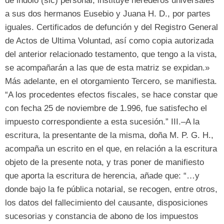
de indolo
(
sic
)
personal
,
instituye herederos universales
a sus dos hermanos Eusebio y Juana H
.
D.
,
por partes
iguales
.
Certificados de defunción y del Registro General
de Actos de Ultima Voluntad
,
así como copia autorizada
del anterior relacionado testamento
,
que tengo a la vista
,
se acompañarán a las que de esta matriz se expidan.»
Más adelante
,
en el otorgamiento Tercero
,
se manifiesta
.
“
A los procedentes efectos fiscales
,
se hace constar que
con fecha
25
de noviembre de
1.996,
fue satisfecho el
impuesto correspondiente a esta sucesión.
”
III.–A la
escritura
,
la presentante de la misma
,
doña M
.
P
.
G
.
H.
,
acompaña un escrito en el que
,
en relación a la escritura
objeto de la presente nota
,
y tras poner de manifiesto
que aporta la escritura de herencia
,
añade que
: “…
y
donde bajo la fe pública notarial
,
se recogen
,
entre otros
,
los datos del fallecimiento del causante
,
disposiciones
sucesorias y constancia de abono de los impuestos