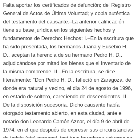
Falta aportar los certificados de defunción
;
del Registro
General de Actos de Última Voluntad
;
y copia auténtica
del testamento del causante.–La anterior calificación
tiene su base jurídica en los siguientes hechos y
fundamentos de Derecho
:
Hechos
:
I.–En la escritura que
ha sido presentada
,
los hermanos Juana y Eusebio H
.
D.
,
aceptan la herencia de su hermano Pedro H
.
D.
,
adjudicándose por mitad los bienes que el inventario de
la misma comprende
.
II.–En la escritura
,
se dice
literalmente
: “
Don Pedro H
.
D.
,
falleció en Zaragoza
,
de
donde era natural y vecino
,
el día
24
de agosto de
1996,
en estado de soltero
,
careciendo de descendientes
.
II.–
De la disposición sucesoria
.
Dicho causante había
otorgado testamento abierto
,
en esta ciudad
,
ante el
notario don Leonardo Camón Aznar
,
el día
9
de abril de
1974,
en el que después de expresar sus circunstancias