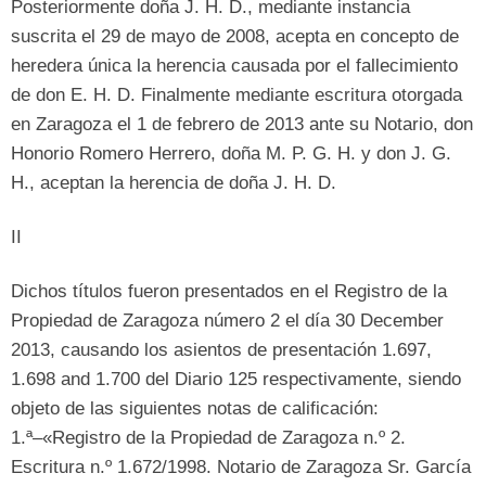
Posteriormente doña J
.
H
.
D.
,
mediante instancia
suscrita el
29 de mayo de 2008,
acepta en concepto de
heredera única la herencia causada por el fallecimiento
de don E
.
H
. D.
Finalmente mediante escritura otorgada
en Zaragoza el
1 de febrero de 2013
ante su Notario
,
don
Honorio Romero Herrero
,
doña M
.
P
.
G
.
H
.
y don J
.
G
.
H.
,
aceptan la herencia de doña J
.
H
. D.
II
Dichos títulos fueron presentados en el Registro de la
Propiedad de Zaragoza número
2
el día
30 December
2013,
causando los asientos de presentación
1.697,
1.698 and 1.700 del Diario 125
respectivamente
,
siendo
objeto de las siguientes notas de calificación
:
1.
ª–«Registro de la Propiedad de Zaragoza n.º
2.
Escritura n.º
1.672/1998.
Notario de Zaragoza Sr
.
García