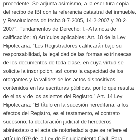
procedente
.
Se adjunta asimismo
,
a la escritura copia
del recibo de IBI con la referencia catastral del inmueble
,
y Resoluciones de fecha
8-7-2005, 14-2-2007
y 20-2-
2007
”.
Fundamentos de Derecho
:
I.–A la nota de
calificación
: a)
Artículos aplicables
: Art. 18 de la Ley
Hipotecaria: “
Los Registradores calificarán bajo su
responsabilidad
,
la legalidad de las formas extrínsecas
de los documentos de toda clase
,
en cuya virtud se
solicite la inscripción
,
así como la capacidad de los
otorgantes y la validez de los actos dispositivos
contenidos en las escrituras públicas
,
por lo que resulta
de ellas y de los asientos del Registro.
” Art. 14 Ley
Hipotecaria: “
El título en la sucesión hereditaria
,
a los
efectos del Registro
,
es el testamento
,
el contrato
sucesorio
,
la declaración judicial de herederos
abintestato o el acta de notoriedad a que se refiere el
artículo
979
de la Ley de Enjuiciamiento Civil
.
Para